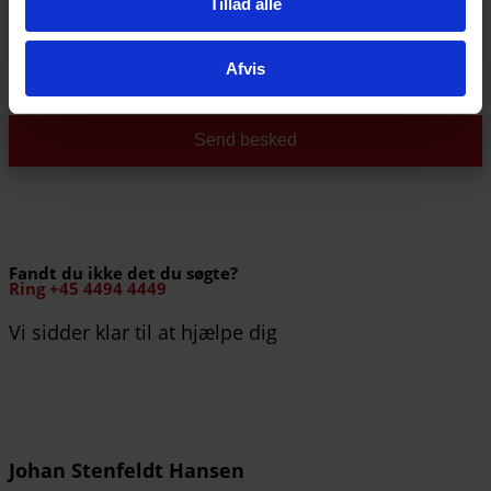
Tillad alle
Vedhæft fil
Understøttede filtyper:
Afvis
DXF, DWG, JPG, PNG, Word, Excel, Powerpoint
Send besked
Fandt du ikke det du søgte?
Ring +45 4494 4449
Vi sidder klar til at hjælpe dig
Johan Stenfeldt Hansen