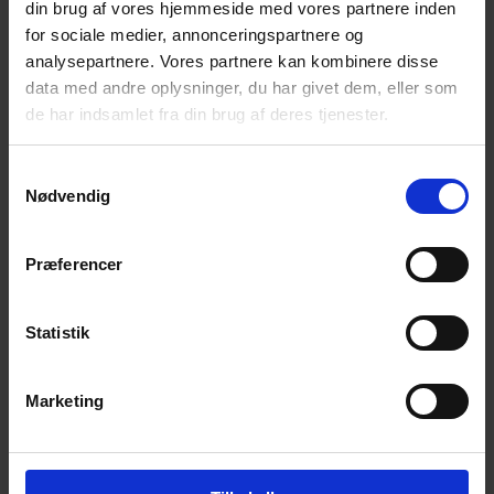
din brug af vores hjemmeside med vores partnere inden
Firmanavn
for sociale medier, annonceringspartnere og
analysepartnere. Vores partnere kan kombinere disse
data med andre oplysninger, du har givet dem, eller som
de har indsamlet fra din brug af deres tjenester.
E-mail
Samtykkevalg
Nødvendig
Telefonnr.
Præferencer
Din besked til os
Statistik
Marketing