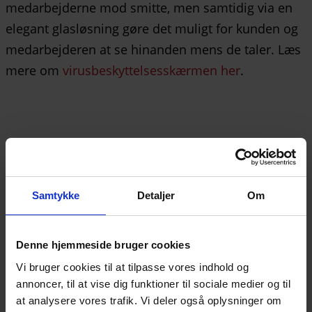
medarbejderne mod smitte, men samtidig via en
elegant glasløsning gøre det muligt for kunden og
medarbejderen at se hinanden mens de taler. Læs
mere om
virusbeskyttelsesskærmen her
.
Her går du aldrig forgæves
Uanset dit behov, finder vi en
Samtykke
Detaljer
Om
løsning
Udfyld kontaktformularen herunder eller skriv til os
på post@mirit.dk.
Denne hjemmeside bruger cookies
Vi svarer inden for 24 timer. Du kan også ringe til
os på +45 4494 4449
Vi bruger cookies til at tilpasse vores indhold og
Navn
annoncer, til at vise dig funktioner til sociale medier og til
at analysere vores trafik. Vi deler også oplysninger om