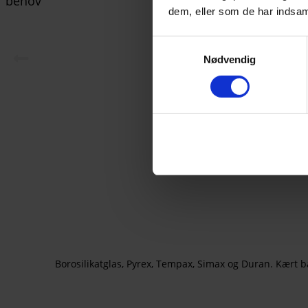
dem, eller som de har indsaml
Samtykkevalg
Nødvendig
Borosilikatglas, Pyrex, Tempax, Simax og Duran. Kært ba