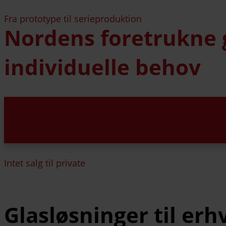
Fra prototype til serieproduktion
Nordens foretrukne g
individuelle behov
Intet salg til private
Glasløsninger til erh