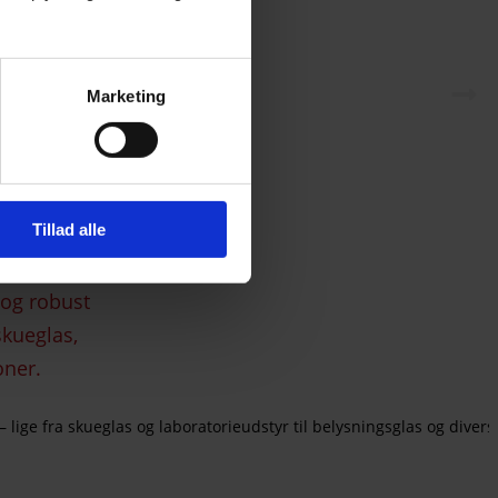
Marketing
Tillad alle
ige fra skueglas og laboratorieudstyr til belysningsglas og diverse