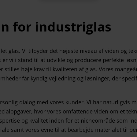
en for industriglas
let glas. Vi tilbyder det højeste niveau af viden og te
 er vi i stand til at udvikle og producere perfekte løs
stilles høje krav til kvaliteten af glas. Vores mange
somheder får kyndig vejledning og løsninger, der spec
ersonlig dialog med vores kunder. Vi har naturligvis m
cialopgaver, hvor vores omfattende viden om et tekni
spertise og kvalitet inden for et nicheområde som ind
le samt vores evne til at bearbejde materialet til per