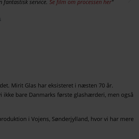
n fantastisk service.
Se film om processen her
S
et. Mirit Glas har eksisteret i næsten 70 år.
r vi ikke bare Danmarks første glashærderi, men også
produktion i Vojens, Sønderjylland, hvor vi har mere