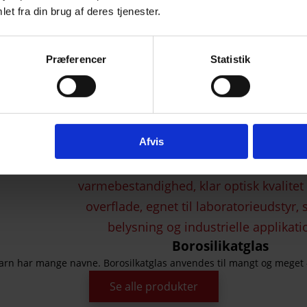
et fra din brug af deres tjenester.
Præferencer
Statistik
Afvis
Borosilikatglas
rn har mange navne. Borosilkatglas anvendes til mangt og meget – l
Se alle produkter