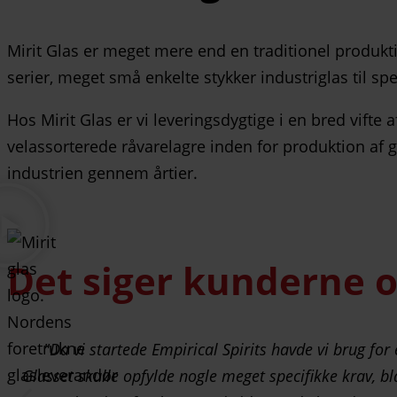
Mirit Glas er meget mere end en traditionel produk
serier, meget små enkelte stykker industriglas til sp
Hos Mirit Glas er vi leveringsdygtige i en bred vifte 
velassorterede råvarelagre inden for produktion af gl
industrien gennem årtier.
Det siger kunderne 
Da vi startede Empirical Spirits havde vi brug for e
Glasset skulle opfylde nogle meget specifikke krav, b