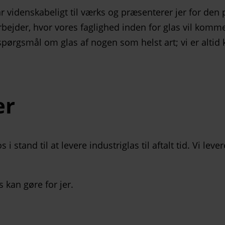
 går videnskabeligt til værks og præsenterer jer for d
rbejder, hvor vores faglighed inden for glas vil komme
 spørgsmål om glas af nogen som helst art; vi er altid 
er
stand til at levere industriglas til aftalt tid. Vi lever
 kan gøre for jer.