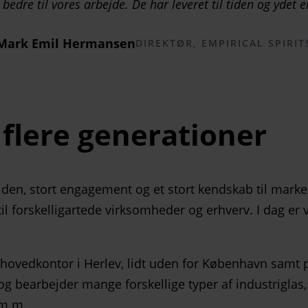
bedre til vores arbejde. De har leveret til tiden og ydet e
Mark Emil Hermansen
DIREKTØR, EMPIRICAL SPIRIT
flere generationer
viden, stort engagement og et stort kendskab til marked
til forskelligartede virksomheder og erhverv. I dag e
r hovedkontor i Herlev, lidt uden for København samt 
og bearbejder mange forskellige typer af industriglas,
m.m.