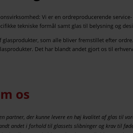
tionsvirksomhed: Vi er en ordreproducerende service-
ecifikke tekniske formål samt glas til belysning og des
af glasprodukter, som alle bliver fremstillet efter ord
asprodukter. Det har blandt andet gjort os til erhverv
om os
n partner, der kunne levere en høj kvalitet af glas til vore
landt andet i forhold til glassets slibninger og krav til