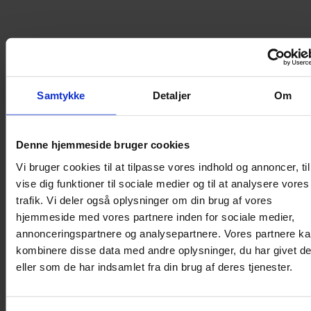
Rutevejledning
Rutevejledning
Samtykke
Detaljer
Om
Vi leverer en bred vifte af glasprodukter, som alle
Denne hjemmeside bruger cookies
bliver fremstillet efter ordre i vores
Vi bruger cookies til at tilpasse vores indhold og annoncer, til
produktionslokaler i Vojens. Her har vi også et af
vise dig funktioner til sociale medier og til at analysere vores
Danmarks mest velassorterede råvarelagre.
trafik. Vi deler også oplysninger om din brug af vores
hjemmeside med vores partnere inden for sociale medier,
annonceringspartnere og analysepartnere. Vores partnere k
Vil du vide mere om, hvad Mirit Glas kan gøre for
kombinere disse data med andre oplysninger, du har givet d
dig? Så kontakt vores salgsafdeling i dag.
eller som de har indsamlet fra din brug af deres tjenester.
Telefonerne er åbne mandag-torsdag kl. 8-16 samt