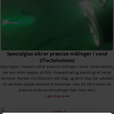
Specialglas sikrer præcise målinger i vand
(iTecSolutions)
Specialglas i kamera sikrer præcise målinger i vand. Unikt kamera,
der kan måle vægten på fisk i fiskeopdræt og dambrug er netop
lanceret. Norske iTecSolutions står bag, og Mirit Glas har udviklet
et særdeles vigtigt element til kameraet. Glas fra Mirit sikrer de
præcise undervandsmålinger (læs mere her).
Læs mere