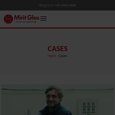
Ring til os +45 4494 4449
CASES
Hjem
-
Cases