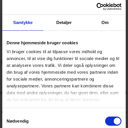
Teknisk svær glasløsning sikrer salget
(Dynaudio)
Dynaudio udvikler højtalere med særligt gode lydegenskaber.
Samtykke
Detaljer
Om
Glasset er et meget vigtigt designelement på virksomhedens
’Confidence’ højtalere, men er samtidig en teknisk svær
udfordring. Mirit Glas løste opgaven (læs mere her)!
Denne hjemmeside bruger cookies
Læs mere
Vi bruger cookies til at tilpasse vores indhold og
annoncer, til at vise dig funktioner til sociale medier og til
at analysere vores trafik. Vi deler også oplysninger om
Skueglas sparer 150 arbejdsdage (Swire Blue
din brug af vores hjemmeside med vores partnere inden
Ocean)
for sociale medier, annonceringspartnere og
For at blive stabil nok til bl.a. at bygge vindmøller til havs, løftes
analysepartnere. Vores partnere kan kombinere disse
verdens største offshore-skib fri af vandet hele 200 gange om året.
data med andre oplysninger, du har givet dem, eller som
Ved at skifte stålpropper ud med glas, har virksomheden bag
de har indsamlet fra din brug af deres tjenester.
sparet hele 150 fulde vedligeholdelsesdage på 2 år. Skueglas fra
Mirit optimerede proces og sparer mange arbejdsdage (læs mere
S
her)!
Nødvendig
a
Læs mere