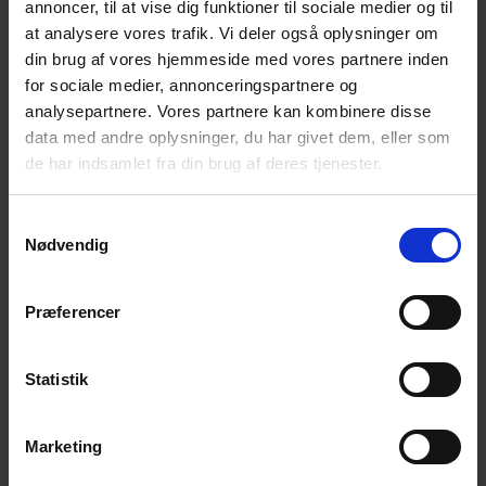
annoncer, til at vise dig funktioner til sociale medier og til
sammen. Her er det muligt at lægge flere folier
at analysere vores trafik. Vi deler også oplysninger om
din brug af vores hjemmeside med vores partnere inden
mellem glassene og derved styrke glasset
for sociale medier, annonceringspartnere og
yderligere. Man kan øge antallet af både glas og
analysepartnere. Vores partnere kan kombinere disse
folier. Det er f.eks. denne metode, der bruges til
data med andre oplysninger, du har givet dem, eller som
at lave skudsikre glas. Laminatet, der bruges til
de har indsamlet fra din brug af deres tjenester.
almindeligt lamineret glas tåler op til ca. 70°C.
Endelig har lamineret glas en lydisolerende effekt
S
Nødvendig
a
samt blokerer for 99 % af solens UV-stråler.
m
t
Præferencer
Kontakt Mirit Glas for mere information om
y
forskellige former for sikkerhedsglas til
k
k
Statistik
beskyttelse.
e
Kontakt os i dag
v
Marketing
a
l