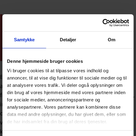
Borosilikatglas og
BOROFLOAT® 33 –
Samtykke
Detaljer
Om
Egenskaber, anvendelser og
fordele
Denne hjemmeside bruger cookies
Vi bruger cookies til at tilpasse vores indhold og
Borosilikatglas er en af de mest alsidige og teknisk
annoncer, til at vise dig funktioner til sociale medier og til
avancerede glastyper på markedet. Det bruges i alt
at analysere vores trafik. Vi deler også oplysninger om
din brug af vores hjemmeside med vores partnere inden
fra laboratorieudstyr til højtemperatur-applikationer,
for sociale medier, annonceringspartnere og
industrielle installationer, medicoteknisk udstyr og
analysepartnere. Vores partnere kan kombinere disse
optiske systemer – og især BOROFLOAT® 33 har
data med andre oplysninger, du har givet dem, eller som
vundet international anerkendelse for sin stabilitet,
de har indsamlet fra din brug af deres tjenester.
klarhed og modstandsdygtighed.