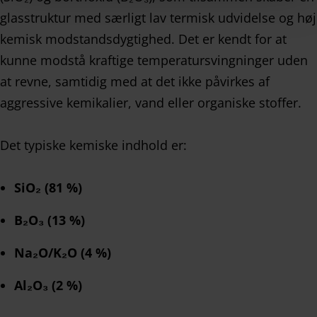
glasstruktur med særligt lav termisk udvidelse og høj
kemisk modstandsdygtighed. Det er kendt for at
kunne modstå kraftige temperatursvingninger uden
at revne, samtidig med at det ikke påvirkes af
aggressive kemikalier, vand eller organiske stoffer.
Det typiske kemiske indhold er:
SiO₂ (81 %)
B₂O₃ (13 %)
Na₂O/K₂O (4 %)
Al₂O₃ (2 %)