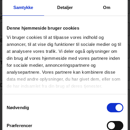
Samtykke
Detaljer
Om
Firmanavn
Denne hjemmeside bruger cookies
Vi bruger cookies til at tilpasse vores indhold og
E-mail
annoncer, til at vise dig funktioner til sociale medier og til
at analysere vores trafik. Vi deler også oplysninger om
din brug af vores hjemmeside med vores partnere inden
Telefonnr.
for sociale medier, annonceringspartnere og
analysepartnere. Vores partnere kan kombinere disse
data med andre oplysninger, du har givet dem, eller som
Din besked til os
de har indsamlet fra din brug af deres tjenester.
S
Nødvendig
a
m
t
Præferencer
y