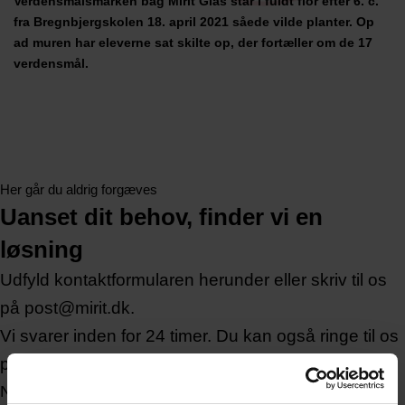
Verdensmålsmarken bag Mirit Glas står i fuldt flor efter 6. c.
fra Bregnbjergskolen 18. april 2021 såede vilde planter. Op
ad muren har eleverne sat skilte op, der fortæller om de 17
verdensmål.
Her går du aldrig forgæves
Uanset dit behov, finder vi en
løsning
Udfyld kontaktformularen herunder eller skriv til os
på post@mirit.dk.
Vi svarer inden for 24 timer. Du kan også ringe til os
på +45 4494 4449
Navn