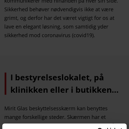
kommunikerer med hinanden på hver sin side.
Sikkerhed behøver nødvendigvis ikke at være
grimt, og derfor har det været vigtigt for os at
lave en elegant løsning, som samtidig yder
sikkerhed mod coronavirus (covid19).
I bestyrelseslokalet, på
klinikken eller i butikken…
Mirit Glas beskyttelsesskærm kan benyttes
mange forskellige steder. Skærmen har et
elegant og simpelt design, og kan sagtens stå