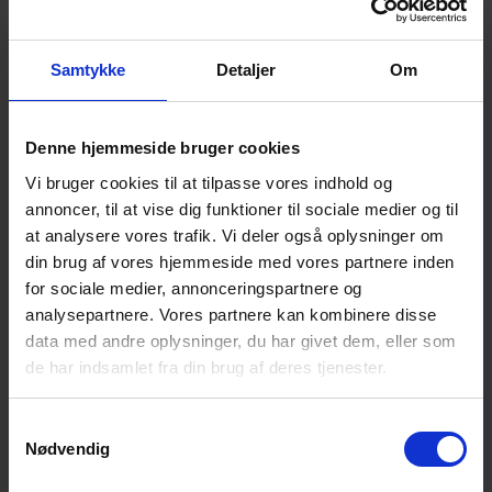
som et fast element på bordet i mødelokalet eller
i receptionen foran receptionisten. Fødderne
Samtykke
Detaljer
Om
fylder 15 cm på hver side af skærmen, og optager
derfor ikke så meget plads på borde eller på
Denne hjemmeside bruger cookies
diske.
Vi bruger cookies til at tilpasse vores indhold og
annoncer, til at vise dig funktioner til sociale medier og til
Når beskyttelsesskærmene skal stilles op,
at analysere vores trafik. Vi deler også oplysninger om
anbefales det at arbejdspladsen gennemgår sine
din brug af vores hjemmeside med vores partnere inden
processer ift. specifikke kundeydelser. I hvilke
for sociale medier, annonceringspartnere og
situationer er der tæt kontakt mellem
analysepartnere. Vores partnere kan kombinere disse
data med andre oplysninger, du har givet dem, eller som
medarbejder og kunder? Og hvor foregår disse
de har indsamlet fra din brug af deres tjenester.
samtaler henne på arbejdspladsen?
S
Det anbefales, at alle indledende samtaler,
Nødvendig
a
kontakter m.v. foretages på afstand, og den
m