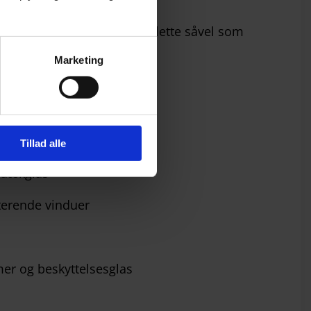
 bredt udvalg af tekniske og lette såvel som
Marketing
EKNOLOGI
Tillad alle
rdækglas
terende vinduer
mer og beskyttelsesglas