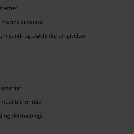
ystemer
g marine sensorer
r i sand- og støvfyldte omgivelser
mponenter
mpatible vinduer
gi og dermatologi