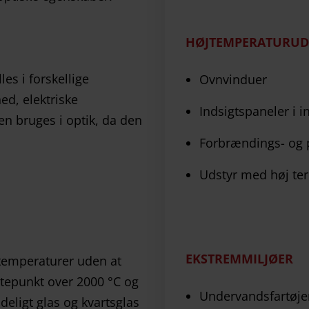
HØJTEMPERATURUD
les i forskellige
Ovnvinduer
ed, elektriske
Indsigtspaneler i i
en bruges i optik, da den
Forbrændings- og
Udstyr med høj ter
EKSTREMMILJØER
 temperaturer uden at
ltepunkt over 2000 °C og
Undervandsfartøje
eligt glas og kvartsglas