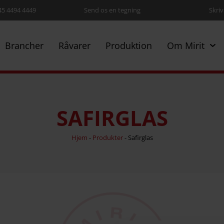
+45 4494 4449
Send os en tegning
Skriv 
Brancher
Råvarer
Produktion
Om Mirit
SAFIRGLAS
Hjem
-
Produkter
-
Safirglas