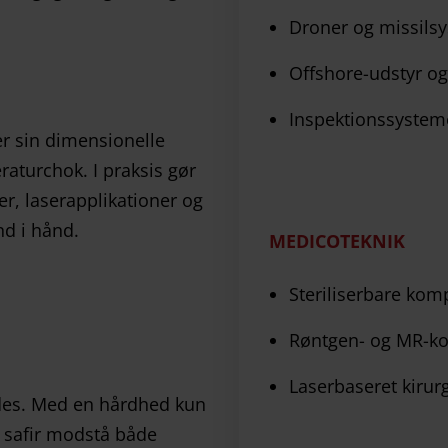
Droner og missils
Offshore-udstyr o
Inspektionssysteme
er sin dimensionelle
raturchok. I praksis gør
er, laserapplikationer og
nd i hånd.
MEDICOTEKNIK
Steriliserbare ko
Røntgen- og MR-ko
Laserbaseret kirur
indes. Med en hårdhed kun
n safir modstå både