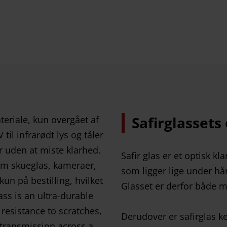
Safirglasset
Safir glas er et optisk k
som ligger lige under h
Glasset er derfor både m
Derudover er safirglas k