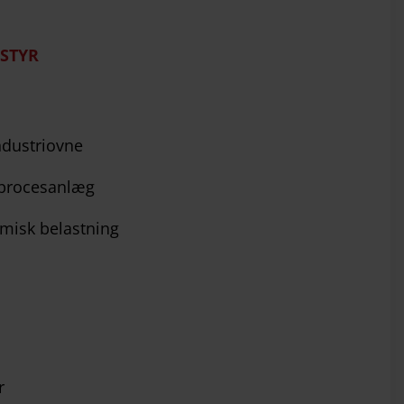
STYR
ndustriovne
 procesanlæg
misk belastning
r