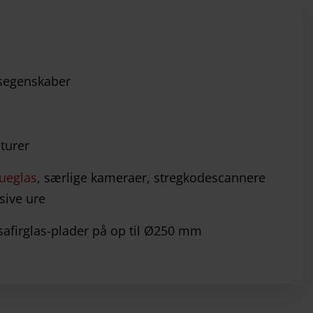
segenskaber
turer
ueglas
, særlige kameraer, stregkodescannere
sive ure
 safirglas-plader på op til Ø250 mm