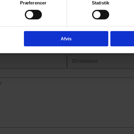
Præferencer
Statistik
os på post@mirit.dk.
l os på +45 4494 4449
Firmanavn
Afvis
Telefonnr.