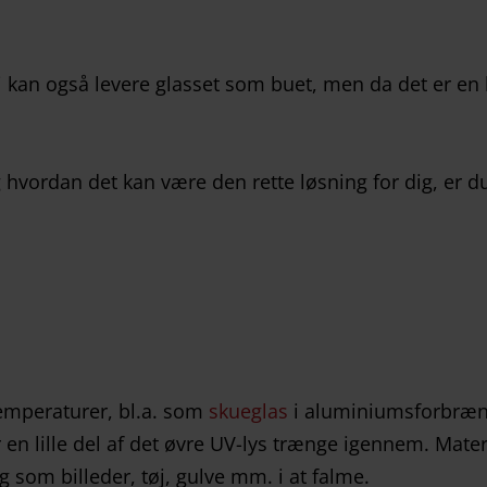
Vi kan også levere glasset som buet, men da det er en
 hvordan det kan være den rette løsning for dig, er d
temperaturer, bl.a. som
skueglas
i aluminiumsforbrænd
 en lille del af det øvre UV-lys trænge igennem. Materia
g som billeder, tøj, gulve mm. i at falme.