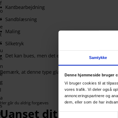
Kantbearbejdning
Sandblæsning
Maling
Silketryk
Det kan bues, men det er en temmelig kompliceret
Samtykke
Bemærk, at denne type glas ikke kan termisk hærdes, 
Denne hjemmeside bruger c
Vi bruger cookies til at tilpas
vores trafik. Vi deler også 
annonceringspartnere og anal
dem, eller som de har indsaml
Her går du aldrig forgæves
Uanset dit behov, fin
S