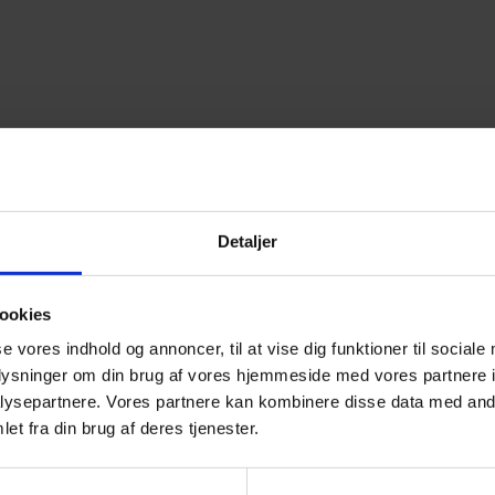
 proces
Detaljer
fordi det er så varmebestandigt. Det kan heller ikke
ookies
se vores indhold og annoncer, til at vise dig funktioner til sociale
oplysninger om din brug af vores hjemmeside med vores partnere i
ysepartnere. Vores partnere kan kombinere disse data med andr
et fra din brug af deres tjenester.
der vi en løsning