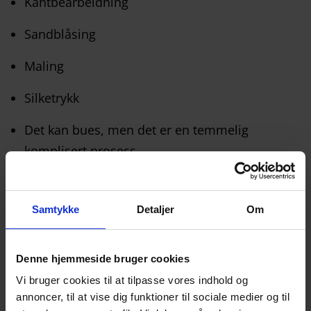
Kantbearbeidning
Sandblåsing
Maling
Silketrykk
Det kan bues, men det er en temmelig
komplisert prosess.
Vær oppmerksom på at glasset ikke kan herdes
Samtykke
Detaljer
Om
termisk, fordi det er så varmebestandig. Det kan
heller ikke herdes kjemisk.
Denne hjemmeside bruger cookies
DU ER HJERTELIG VELKOMMEN TIL Å KONTAKTE
Vi bruger cookies til at tilpasse vores indhold og
OSS FOR MER INFORMASJON.
annoncer, til at vise dig funktioner til sociale medier og til