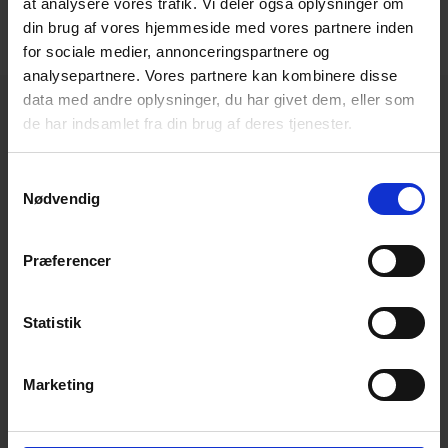
at analysere vores trafik. Vi deler også oplysninger om
din brug af vores hjemmeside med vores partnere inden
for sociale medier, annonceringspartnere og
analysepartnere. Vores partnere kan kombinere disse
data med andre oplysninger, du har givet dem, eller som
de har indsamlet fra din brug af deres tjenester.
HOS OSS GÅR DU ALDRI FORGJEVES
S
Uansett ditt behov så finner vi
Nødvendig
a
en løsning, som passer for deg
m
t
Præferencer
Du kan kontakte oss ved å fylle ut formularet
y
under.
k
k
Statistik
Vi svarer innen 24 timer.
e
NAVN
v
Marketing
a
l
g