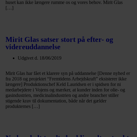
huset kan ikke længere rumme os og vores behov. Mirit Glas
[…]
Læs mere
Mirit Glas satser stort på efter- og
videreuddannelse
Udgivet d.
18/06/2019
Mirit Glas har fået et klarere syn på uddannelse [Denne nyhed er
fra 2018 og projektet “Fremtidens Arbejdskraft” eksisterer ikke
længere] Produktionschef Keld Lauridsen er i spidsen for ni
medarbejdere i Vojens og mærker, at kunder inden for olie- og
gasindustrien, medicinalindustrien og andre brancher stiller
stigende krav til dokumentation, både når det gælder
produkternes […]
Læs mere