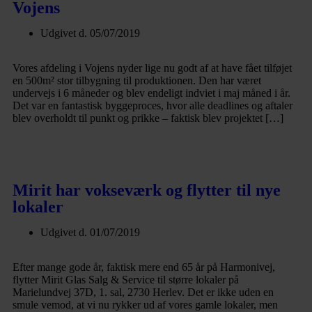
Vojens
Udgivet d.
05/07/2019
Vores afdeling i Vojens nyder lige nu godt af at have fået tilføjet
en 500m² stor tilbygning til produktionen. Den har været
undervejs i 6 måneder og blev endeligt indviet i maj måned i år.
Det var en fantastisk byggeproces, hvor alle deadlines og aftaler
blev overholdt til punkt og prikke – faktisk blev projektet […]
Læs mere
Mirit har vokseværk og flytter til nye
lokaler
Udgivet d.
01/07/2019
Efter mange gode år, faktisk mere end 65 år på Harmonivej,
flytter Mirit Glas Salg & Service til større lokaler på
Marielundvej 37D, 1. sal, 2730 Herlev. Det er ikke uden en
smule vemod, at vi nu rykker ud af vores gamle lokaler, men