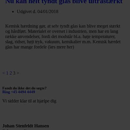
Nu kan helt tyndt glas blive ultrastærkt
Udgivet d.
04/01/2018
Kemisk hærdning gør, at selv tyndt glas kan blive meget stærkt
og hårdført. Materialet er overset i industrien, men har en lang
række anvendelser, fordi det modstår bl.a. høje temperaturer,
slag, ridser, højt tryk, vakuum, kemikalier m.m. Kemisk hærdet
glas har mange fordele (læs mere her)
Læs mere
<
1
2
3
>
Fandt du ikke det du søgte?
Ring +45 4494 4449
Vi sidder klar til at hjælpe dig
Johan Stenfeldt Hansen