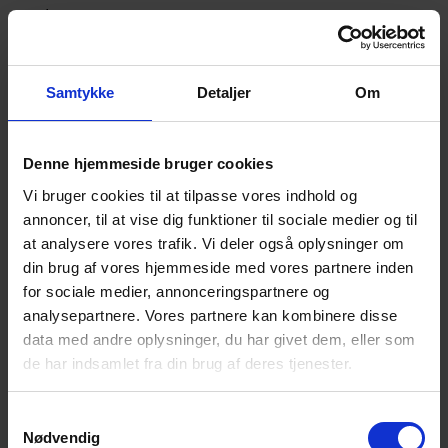
Herlev.
Samtykke
Detaljer
Om
SALG & SERVICE:
Denne hjemmeside bruger cookies
Marielundvej 37D, 1. sal,
Vi bruger cookies til at tilpasse vores indhold og
2730 Herlev
annoncer, til at vise dig funktioner til sociale medier og til
at analysere vores trafik. Vi deler også oplysninger om
Tlf.: +45 4494 4449
din brug af vores hjemmeside med vores partnere inden
for sociale medier, annonceringspartnere og
analysepartnere. Vores partnere kan kombinere disse
data med andre oplysninger, du har givet dem, eller som
de har indsamlet fra din brug af deres tjenester.
PRODUKTION:
S
Industriparken 12,
Nødvendig
a