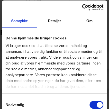
Samtykke
Detaljer
Om
Produkter i denne bransjen
Denne hjemmeside bruger cookies
Borosilikatglass
Vi bruger cookies til at tilpasse vores indhold og
annoncer, til at vise dig funktioner til sociale medier og til
at analysere vores trafik. Vi deler også oplysninger om
Duran-glass
din brug af vores hjemmeside med vores partnere inden
for sociale medier, annonceringspartnere og
analysepartnere. Vores partnere kan kombinere disse
data med andre oplysninger, du har givet dem, eller som
Floatglass
de har indsamlet fra din brug af deres tjenester.
S
Glassrør
Nødvendig
a