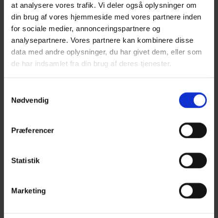
Vi står redo att assistera dig
at analysere vores trafik. Vi deler også oplysninger om
din brug af vores hjemmeside med vores partnere inden
for sociale medier, annonceringspartnere og
Johan Stenfeldt Hansen
analysepartnere. Vores partnere kan kombinere disse
Försäljningsansvarig
data med andre oplysninger, du har givet dem, eller som
de har indsamlet fra din brug af deres tjenester.
Kontaktuppgifter
Samtykkevalg
Nødvendig
Præferencer
Statistik
Marketing