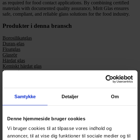
Produkter i denna bransch
Borosilikatglas
Duran-glas
Floatglas
Glasrör
Härdat glas
Kemiskt härdat glas
Kvartsglas
Laminerat Glas
Livsmedel-godkänt glas
Safirglas
Säkerhetsglas
Samtykke
Detaljer
Om
Synglas
UV-glas
Hittade du inte det du letade efter?
Denne hjemmeside bruger cookies
Vi bruger cookies til at tilpasse vores indhold og
Ring +45 4494 4449
annoncer, til at vise dig funktioner til sociale medier og til