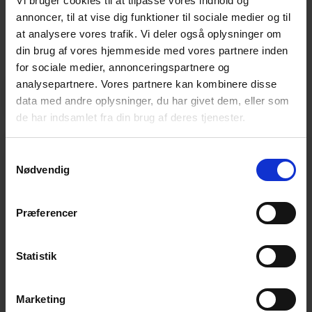
skuddsikre glass.
Vi bruger cookies til at tilpasse vores indhold og
annoncer, til at vise dig funktioner til sociale medier og til
at analysere vores trafik. Vi deler også oplysninger om
Endelig har laminert glass en lydisolerende effekt
din brug af vores hjemmeside med vores partnere inden
og blokkerer for 99 % av solens UV-stråler.
for sociale medier, annonceringspartnere og
analysepartnere. Vores partnere kan kombinere disse
Kontakt oss i dag
data med andre oplysninger, du har givet dem, eller som
de har indsamlet fra din brug af deres tjenester.
S
Herdet laminert glass
Nødvendig
a
m
t
Den sterkeste løsningen er å kombinere
Præferencer
y
de to typene av sikkerhetsglass og lage et
k
glass, som er både herdet og laminert.
k
Statistik
Dette glasset har nemlig alle de beste
e
v
egenskapene fra de to andre typer
Marketing
a