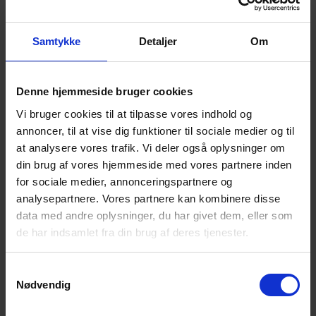
Her går du aldrig forgæves
Samtykke
Detaljer
Om
Uanset dit behov, finder vi en
Denne hjemmeside bruger cookies
løsning
Vi bruger cookies til at tilpasse vores indhold og
annoncer, til at vise dig funktioner til sociale medier og til
Udfyld kontaktformularen herunder eller skriv til os
at analysere vores trafik. Vi deler også oplysninger om
på post@mirit.dk.
din brug af vores hjemmeside med vores partnere inden
for sociale medier, annonceringspartnere og
Vi svarer inden for 24 timer. Du kan også ringe til
analysepartnere. Vores partnere kan kombinere disse
os på +45 4494 4449
data med andre oplysninger, du har givet dem, eller som
de har indsamlet fra din brug af deres tjenester.
Navn
Firmanavn
Samtykkevalg
Nødvendig
E-mail
Telefonnr.