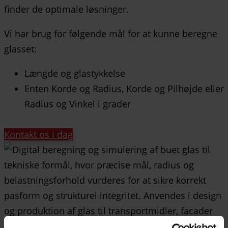
finder de optimale løsninger.
Vi har brug for følgende mål for at kunne beregne
glasset:
Længde og glastykkelse
Enten Korde og Radius, Korde og Pilhøjde eller
Radius og Vinkel i grader
Kontakt os i dag