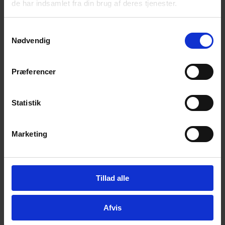
de har indsamlet fra din brug af deres tjenester.
Samtykkevalg
Härdat glas
Nødvendig
Kemiskt härdat glas
Præferencer
Statistik
Keramiskt glas
Marketing
Kvartsglas
Tillad alle
Livsmedel-godkänt glas
Afvis
Safirglas