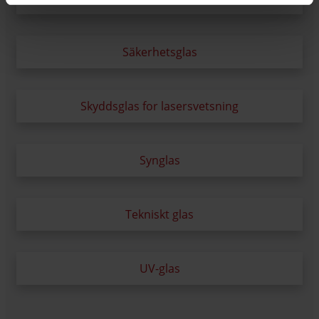
Säkerhetsglas
Skyddsglas for lasersvetsning
Synglas
Tekniskt glas
UV-glas