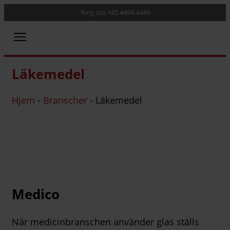
Ring oss +45 4494 4449
Läkemedel
Hjem
-
Branscher
-
Läkemedel
Medico
När medicinbranschen använder glas ställs