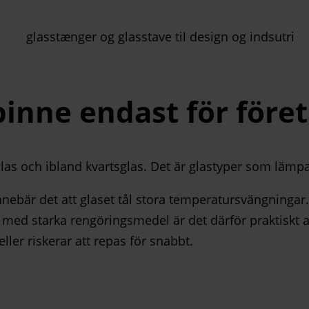
pinne endast för före
glas och ibland kvartsglas. Det är glastyper som lämpar
nebär det att glaset tål stora temperatursvängningar. 
ar med starka rengöringsmedel är det därför praktiskt 
ller riskerar att repas för snabbt.