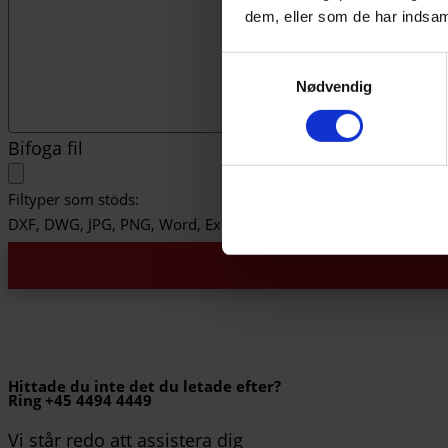
dem, eller som de har indsaml
Samtykkevalg
Nødvendig
Bifoga fil
Filtyper som stöds:
DXF, DWG, JPG, PNG, Word, Excel, Powerpoint
Hittade du inte det du letade efter?
Ring +45 4494 4449
Vi står redo att assistera dig