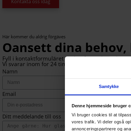
Kontakta oss idag
Här kommer du aldrig förgäves
Oansett dina behov, h
Fyll i kontaktformuläret nedan för att kontakta os
Vi svarar inom for 24 timmar.
Namn
Samtykke
Email
Denne hjemmeside bruger c
Vi bruger cookies til at tilpas
Ditt meddelande till oss
vores trafik. Vi deler også 
annonceringspartnere og anal