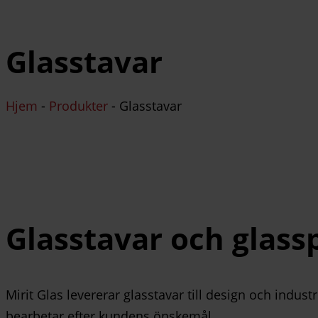
Glasstavar
Hjem
-
Produkter
-
Glasstavar
Glasstavar och glass
Mirit Glas levererar glasstavar till design och indus
bearbetar efter kundens önskemål.