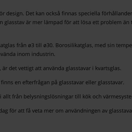
r design. Det kan också finnas speciella förhållanden 
n glasstav är mer lämpad för att lösa ett problem än 
likatglas från ø3 till ø30. Borosilikatglas, med sin t
använda inom industrin.
, är det vettigt att använda glasstavar i kvartsglas.
inns en efterfrågan på glasstavar eller glasstavar.
r i allt från belysningslösningar till kök och värmesyst
dag för att få veta mer om användningen av glasstava