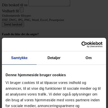
Din besked til os
Vedhæft fil
Understøttede filtyper:
DXF, DWG, JPG, PNG, Word, Excel, Powerpoint
Send besked
Fandt du ikke det du søgte?
Ring +45 4494 4449
Vi sidder klar til at hjælpe dig
Samtykke
Detaljer
Om
Johan Stenfeldt Hansen
Salgsansvarlig
Denne hjemmeside bruger cookies
Vi bruger cookies til at tilpasse vores indhold og
Kontaktoplysninger
annoncer, til at vise dig funktioner til sociale medier og til
at analysere vores trafik. Vi deler også oplysninger om
din brug af vores hjemmeside med vores partnere inden
for sociale medier, annonceringspartnere og