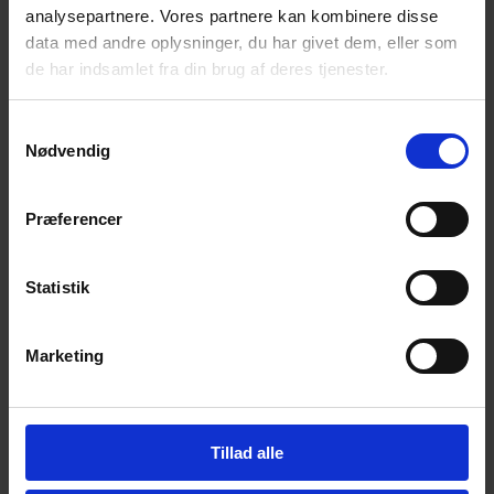
analysepartnere. Vores partnere kan kombinere disse
data med andre oplysninger, du har givet dem, eller som
de har indsamlet fra din brug af deres tjenester.
Samtykkevalg
Nødvendig
Præferencer
Statistik
Marketing
post@mirit.dk
CVR-nummer: 31170508
Salg og administration
Tillad alle