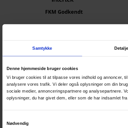
FKM Godkendt
Samtykke
Detalj
Denne hjemmeside bruger cookies
Vi bruger cookies til at tilpasse vores indhold og annoncer, til 
Følg os på LinkedIn
analysere vores trafik. Vi deler også oplysninger om din br
sociale medier, annonceringspartnere og analysepartnere. V
oplysninger, du har givet dem, eller som de har indsamlet fra 
S
Nødvendig
a