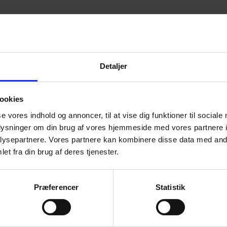
nerelt, kvartsglas eller
Detaljer
ookies
se vores indhold og annoncer, til at vise dig funktioner til sociale
oplysninger om din brug af vores hjemmeside med vores partnere i
ysepartnere. Vores partnere kan kombinere disse data med andr
nder vi en løsning
et fra din brug af deres tjenester.
l os på post@mirit.dk.
Præferencer
Statistik
il os på +45 4494 4449
Firmanavn