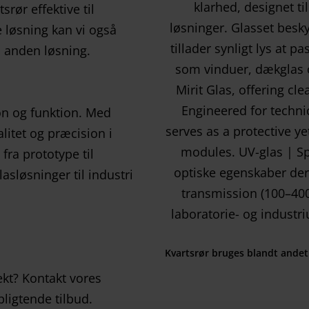
srør effektive til
e løsning kan vi også
en anden løsning.
on og funktion. Med
alitet og præcision i
fra prototype til
asløsninger til industri
Kvartsrør bruges blandt andet 
ojekt? Kontakt vores
pligtende tilbud.