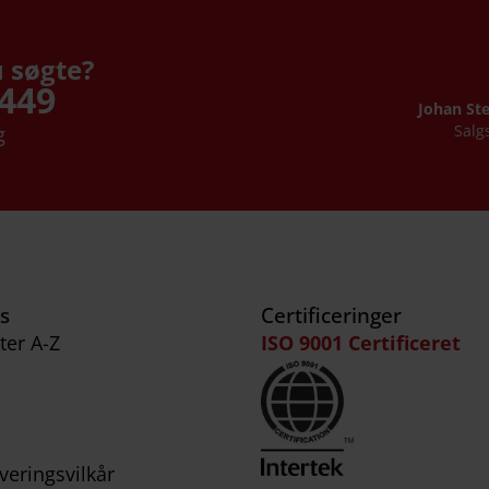
u søgte?
4449
Johan St
Salg
g
ks
Certificeringer
ter A-Z
ISO 9001 Certificeret
veringsvilkår