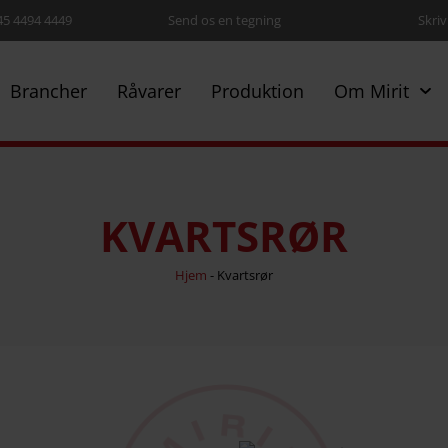
+45 4494 4449
Send os en tegning
Skriv 
Brancher
Råvarer
Produktion
Om Mirit
KVARTSRØR
Hjem
-
Kvartsrør