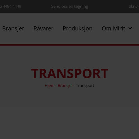
5 4494 4449
Send oss en tegning
Skriv 
Bransjer
Råvarer
Produksjon
Om Mirit
TRANSPORT
Hjem
-
Bransjer
-
Transport