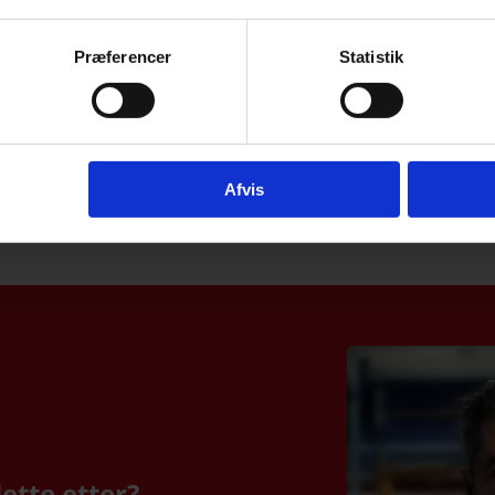
Produkter i denne bransjen
Præferencer
Statistik
Buet glass
Kjemisk herdet glass
Afvis
ette etter?