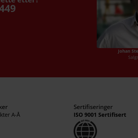
4449
Johan St
Salg
ker
Sertifiseringer
kter A-Å
ISO 9001 Sertifisert