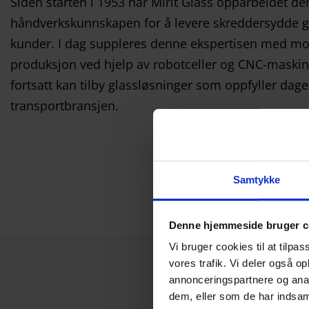
Siden starten i 1953 har Mirit Glass opparbeidet d
håndverkskunnskapen for å levere skreddersydde gl
kunder. I dag suppleres denne ekspertisen med m
produksjon ved hjelp av robotceller og CNC-maskine
fortsatt kan tilby glassløsninger som oppfyller dag
transportbransjen.
Samtykke
Denne hjemmeside bruger c
Vi bruger cookies til at tilpas
vores trafik. Vi deler også 
annonceringspartnere og anal
dem, eller som de har indsaml