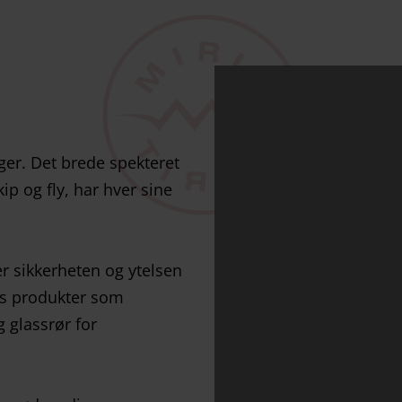
er. Det brede spekteret
kip og fly, har hver sine
r sikkerheten og ytelsen
vis produkter som
g glassrør for