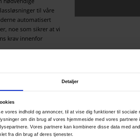
en nødvendige
assløsninger til våre
oderne automatisert
r, noe som sikrer at vi
ens krav innenfor
Detaljer
ookies
se vores indhold og annoncer, til at vise dig funktioner til sociale
oplysninger om din brug af vores hjemmeside med vores partnere i
ysepartnere. Vores partnere kan kombinere disse data med andr
et fra din brug af deres tjenester.