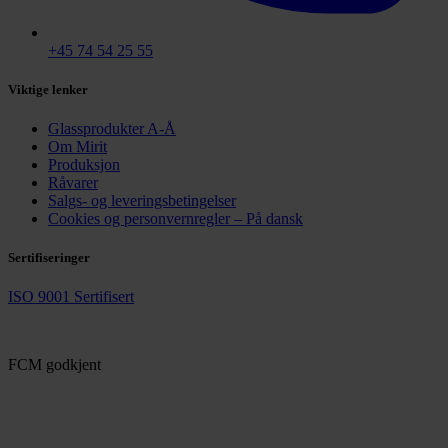
+45 74 54 25 55
Viktige lenker
Glassprodukter A-Å
Om Mirit
Produksjon
Råvarer
Salgs- og leveringsbetingelser
Cookies og personvernregler – På dansk
Sertifiseringer
ISO 9001 Sertifisert
FCM godkjent