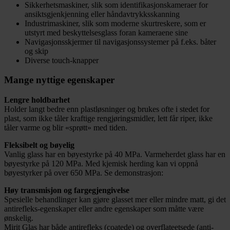
Sikkerhetsmaskiner, slik som identifikasjonskameraer for
ansiktsgjenkjenning eller håndavtrykksskanning
Industrimaskiner, slik som moderne skurtreskere, som er
utstyrt med beskyttelsesglass foran kameraene sine
Navigasjonsskjermer til navigasjonssystemer på f.eks. båter
og skip
Diverse touch-knapper
Mange nyttige egenskaper
Lengre holdbarhet
Holder langt bedre enn plastløsninger og brukes ofte i stedet for
plast, som ikke tåler kraftige rengjøringsmidler, lett får riper, ikke
tåler varme og blir «sprøtt» med tiden.
Fleksibelt og bøyelig
Vanlig glass har en bøyestyrke på 40 MPa. Varmeherdet glass har en
bøyestyrke på 120 MPa. Med kjemisk herding kan vi oppnå
bøyestyrker på over 650 MPa. Se demonstrasjon:
Høy transmisjon og fargegjengivelse
Spesielle behandlinger kan gjøre glasset mer eller mindre matt, gi det
antirefleks-egenskaper eller andre egenskaper som måtte være
ønskelig.
Mirit Glas har både antirefleks (coatede) og overflateetsede (anti-