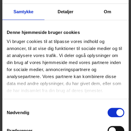
Samtykke
Detaljer
Om
Denne hjemmeside bruger cookies
Vi bruger cookies til at tilpasse vores indhold og
annoncer, til at vise dig funktioner til sociale medier og til
at analysere vores trafik. Vi deler også oplysninger om
Hos oss går du aldri forgjeves
din brug af vores hjemmeside med vores partnere inden
for sociale medier, annonceringspartnere og
Uansett ditt behov så finner vi en løsning,
analysepartnere. Vores partnere kan kombinere disse
som passer for deg
data med andre oplysninger, du har givet dem, eller som
de har indsamlet fra din brug af deres tjenester.
Du kan kontakte oss ved å fylle ut formularet under.
Vi svarer innen 24 timer.
Samtykkevalg
Nødvendig
Navn
Firmanavn
E-mail
Præferencer