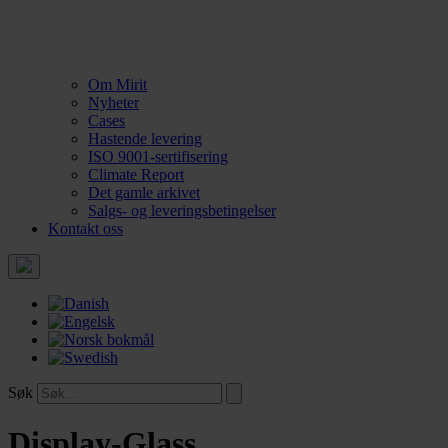
Om Mirit
Nyheter
Cases
Hastende levering
ISO 9001-sertifisering
Climate Report
Det gamle arkivet
Salgs- og leveringsbetingelser
Kontakt oss
Søk
Display-Glass