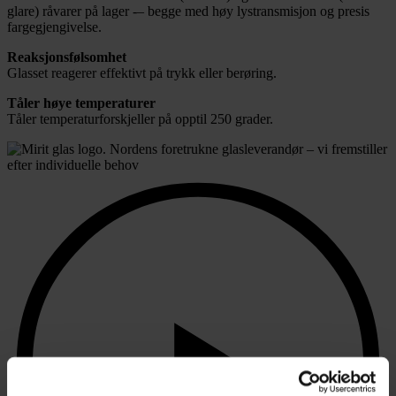
glare) råvarer på lager -– begge med høy lystransmisjon og presis
fargegjengivelse.
Reaksjonsfølsomhet
Glasset reagerer effektivt på trykk eller berøring.
Tåler høye temperaturer
Tåler temperaturforskjeller på opptil 250 grader.