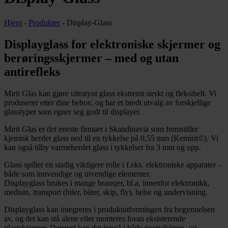
Hjem
-
Produkter
-
Display-Glass
Displayglass for elektroniske skjermer og
berøringsskjermer – med og utan
antirefleks
Mirit Glas kan gjøre ultratynt glass ekstremt sterkt og fleksibelt. Vi
produserer etter dine behov, og har et bredt utvalg av forskjellige
glasstyper som egner seg godt til displayer.
Mirit Glas er det eneste firmaet i Skandinavia som fremstiller
kjemisk herdet glass ned til en tykkelse på 0,55 mm (Kemirit©). Vi
kan også tilby varmeherdet glass i tykkelser fra 3 mm og opp.
Glass spiller en stadig viktigere rolle i f.eks. elektroniske apparater –
både som innvendige og utvendige elementer.
Displayglass brukes i mange bransjer, bl.a. innenfor elektronikk,
medisin, transport (biler, båter, skip, fly), helse og undervisning.
Displayglass kan integreres i produktutformingen fra begynnelsen
av, og det kan stå alene eller monteres foran eksisterende
plastskjermer. Dermed kan det inngå i både nyutviklings- og