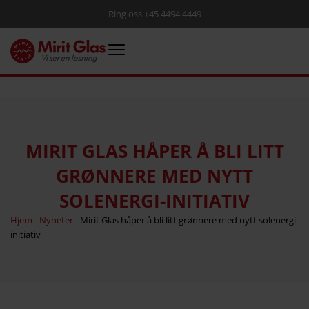
Ring oss +45 4494 4449
MIRIT GLAS HÅPER Å BLI LITT
GRØNNERE MED NYTT
SOLENERGI-INITIATIV
Hjem
-
Nyheter
-
Mirit Glas håper å bli litt grønnere med nytt solenergi-
initiativ