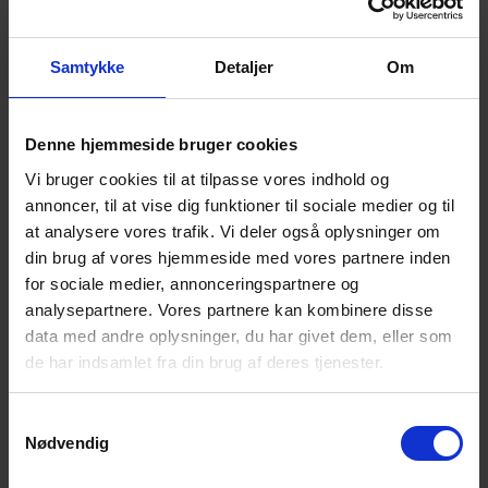
fallende prisene på solcelleteknologi har gjort
dette til riktig tidspunkt for Mirit Glas å investere i
Samtykke
Detaljer
Om
solenergi. «Selvfølgelig vurderer vi også at
solenergisystemet vil redusere våre
Denne hjemmeside bruger cookies
strømkostnader. Det er fint at med det samme
Vi bruger cookies til at tilpasse vores indhold og
trekket kan vi redusere vårt CO2-fotavtrykk,» sier
annoncer, til at vise dig funktioner til sociale medier og til
han.
at analysere vores trafik. Vi deler også oplysninger om
din brug af vores hjemmeside med vores partnere inden
for sociale medier, annonceringspartnere og
Solprosjektet har også en positiv effekt på
analysepartnere. Vores partnere kan kombinere disse
arbeidsplassen, hvor det er stor
data med andre oplysninger, du har givet dem, eller som
medarbeiderengasjement i å jobbe mot en mer
de har indsamlet fra din brug af deres tjenester.
bærekraftig fremtid og FNs 17 bærekraftsmål.
S
Nødvendig
a
«Vi kan merke at spesielt de yngre
m