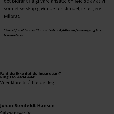
det bidrar til å gi våre ansatte en følelse av at vi
som et selskap gjør noe for klimaet,» sier Jens
Milbrat.
*
Rettet fra 52 tonn til 11 tonn. Feilen skyldtes en feilberegning hos
leverandøren.
Fant du ikke det du lette etter?
Ring +45 4494 4449
Vi er klare til å hjelpe deg
Johan Stenfeldt Hansen
Salgsansvarlig