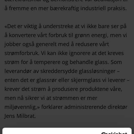
å fremme en mer bærekraftig industriell praksis.
«Det er viktig å understreke at vi ikke bare ser på
å konvertere vårt forbruk til grønn energi, men vi
jobber også generelt med å redusere vårt
strømforbruk. Vi kan ikke ignorere at det kreves
strøm for å temperere og behandle glass. Som
leverandør av skreddersydde glassløsninger –
enten det er glassrør eller skjermglass vi leverer –
krever det strøm å produsere produktene våre,
men nå sikrer vi at strømmen er mer
miljøvennlig,» forklarer administrerende direktør
Jens Milbrat.
Han påpeker også at både selskapets vekst og de