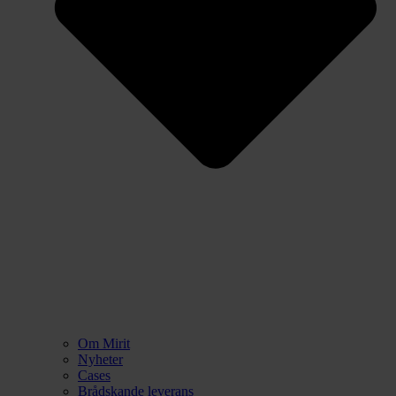
Om Mirit
Nyheter
Cases
Brådskande leverans