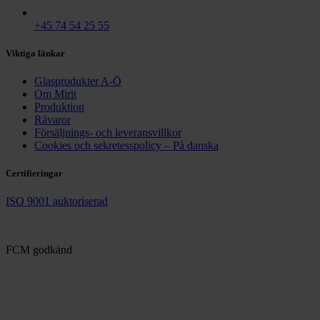
+45 74 54 25 55
Viktiga länkar
Glasprodukter A-Ö
Om Mirit
Produktion
Råvaror
Försäljnings- och leveransvillkor
Cookies och sekretesspolicy – På danska
Certifieringar
ISO 9001 auktoriserad
FCM godkänd