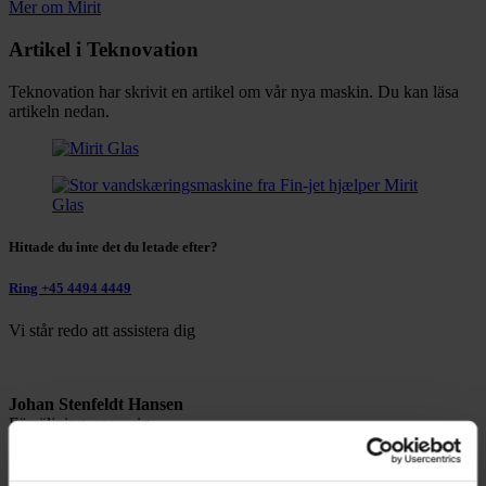
Mer om Mirit
Artikel i Teknovation
Teknovation har skrivit en artikel om vår nya maskin. Du kan läsa
artikeln nedan.
Hittade du inte det du letade efter?
Ring +45 4494 4449
Vi står redo att assistera dig
Johan Stenfeldt Hansen
Försäljningsansvarig
Kontaktuppgifter