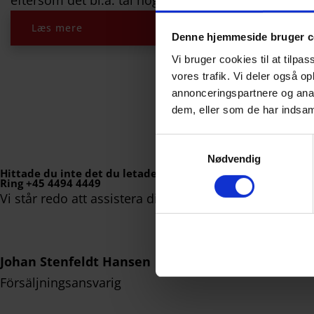
eftersom det bl.a. tål höga temperaturer, slag, rep
Læs mere
Denne hjemmeside bruger c
Vi bruger cookies til at tilpas
vores trafik. Vi deler også 
annonceringspartnere og anal
dem, eller som de har indsaml
S
Nødvendig
a
Hittade du inte det du letade efter?
m
Ring +45 4494 4449
t
Vi står redo att assistera dig
y
k
k
Johan Stenfeldt Hansen
e
v
Försäljningsansvarig
a
l