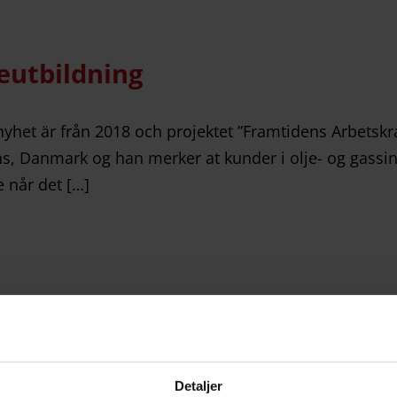
reutbildning
nyhet är från 2018 och projektet ”Framtidens Arbetskra
ens, Danmark og han merker at kunder i olje- og gassi
e når det […]
uperstarkt
ket starkt och tåligt. Materialet har förbisetts inom
Detaljer