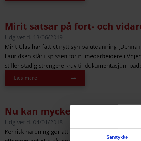
Mirit satsar på fort- och vida
Udgivet d.
18/06/2019
Mirit Glas har fått et nytt syn på utdanning [Denna 
Lauridsen står i spissen for ni medarbeidere i Voj
stiller stadig strengere krav til dokumentasjon, båd
Læs mere
Nu kan mycket tunt glas bli s
Udgivet d.
04/01/2018
Kemisk härdning gör att även tunt glas kan bli myc
Samtykke