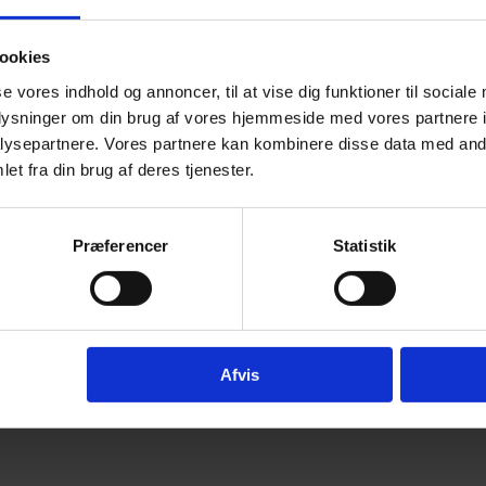
or, högt tryck, vakuum, kemikalier m.m. Kemiskt härda
ookies
se vores indhold og annoncer, til at vise dig funktioner til sociale
oplysninger om din brug af vores hjemmeside med vores partnere i
ysepartnere. Vores partnere kan kombinere disse data med andr
et fra din brug af deres tjenester.
<
1
2
3
>
Præferencer
Statistik
Afvis