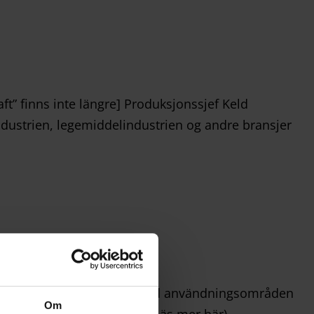
ft” finns inte längre] Produksjonssjef Keld
ndustrien, legemiddelindustrien og andre bransjer
 industrin, men har en lång rad användningsområden
Om