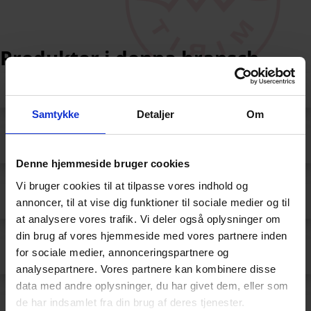
Produkter i denna bransch
Antireflex glas
Samtykke
Detaljer
Om
Belysningsglas och lampglas
Denne hjemmeside bruger cookies
Vi bruger cookies til at tilpasse vores indhold og
Böjt glas
annoncer, til at vise dig funktioner til sociale medier og til
at analysere vores trafik. Vi deler også oplysninger om
din brug af vores hjemmeside med vores partnere inden
for sociale medier, annonceringspartnere og
Display-Glas
analysepartnere. Vores partnere kan kombinere disse
data med andre oplysninger, du har givet dem, eller som
de har indsamlet fra din brug af deres tjenester.