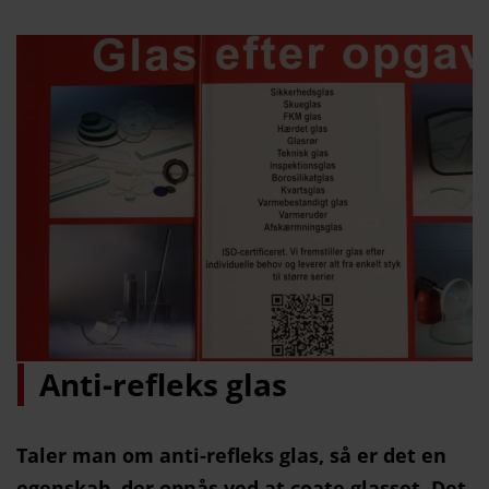
Anti-refleks glas
Taler man om anti-refleks glas, så er det en
egenskab, der opnås ved at coate glasset. Det