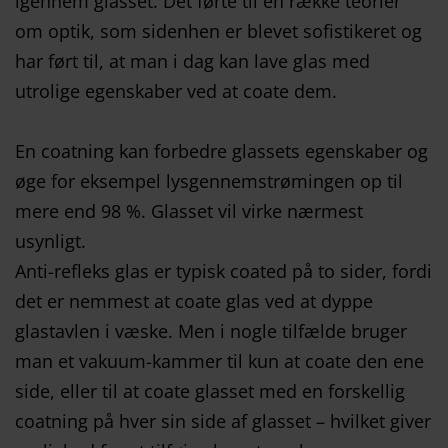
igennem glasset. Det førte til en række teorier
om optik, som sidenhen er blevet sofistikeret og
har ført til, at man i dag kan lave glas med
utrolige egenskaber ved at coate dem.
En coatning kan forbedre glassets egenskaber og
øge for eksempel lysgennemstrømingen op til
mere end 98 %. Glasset vil virke nærmest
usynligt.
Anti-refleks glas er typisk coated på to sider, fordi
det er nemmest at coate glas ved at dyppe
glastavlen i væske. Men i nogle tilfælde bruger
man et vakuum-kammer til kun at coate den ene
side, eller til at coate glasset med en forskellig
coatning på hver sin side af glasset – hvilket giver