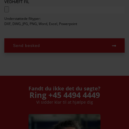
VEDHÆFT FIL
Understøttede filtyper:
DXF, DWG, JPG, PNG, Word, Excel, Powerpoint
Send besked
Fandt du ikke det du søgte?
Ring +45 4494 4449
Vi sidder klar til at hjælpe dig