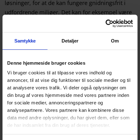
løsninger, for at de kan fungere gnidningsfrit i
udfordrende miljøer. Det kan for eksempel være
touchsskærme, hvor de normalt gode løsninger
bare ikke er gode nok.
Samtykke
Detaljer
Om
En mere almindelig brug af anti-refleks glas er
simple eller avancerede billedrammer til museer,
Denne hjemmeside bruger cookies
som ønsker at beskytte malerier og ældre kunst-
Vi bruger cookies til at tilpasse vores indhold og
eller kulturgenstande – ofte krydret med en
annoncer, til at vise dig funktioner til sociale medier og til
coatning, der blokerer ødelæggende UV-lys. Det
at analysere vores trafik. Vi deler også oplysninger om
din brug af vores hjemmeside med vores partnere inden
samme formål har guldsmede, luksusbutikker
for sociale medier, annonceringspartnere og
eller andre, som har et behov for at vise varer
analysepartnere. Vores partnere kan kombinere disse
frem i et miljø, hvor glasset ikke skal forstyrre.
data med andre oplysninger, du har givet dem, eller som
de har indsamlet fra din brug af deres tjenester.
Når Mirit Glas’ kunder vælger en løsning med