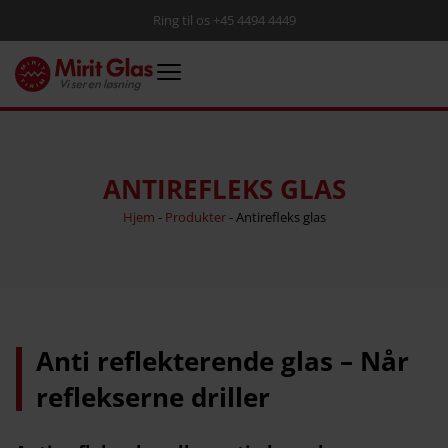
Ring til os +45 4494 4449
ANTIREFLEKS GLAS
Hjem
-
Produkter
-
Antirefleks glas
Anti reflekterende glas – Når
reflekserne driller