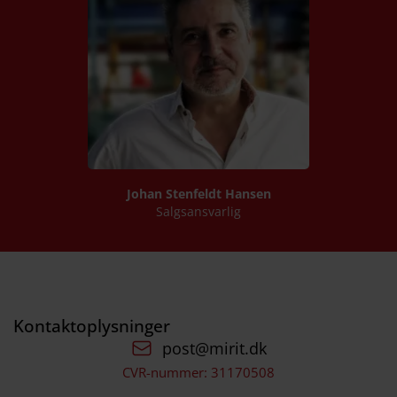
Johan Stenfeldt Hansen
Salgsansvarlig
Kontaktoplysninger
post@mirit.dk
CVR-nummer: 31170508